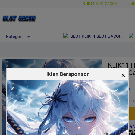
KLIK11 SLOT GACOR
LIN
SLOT KLIK11 SLOT GACOR
Kategori
KLIK11 | 
Paling G
Iklan Bersponsor
×
13.
Merek
:
KLIK11 
KLIK11 SLOT G
Indonesia yang 
sangat mengunt